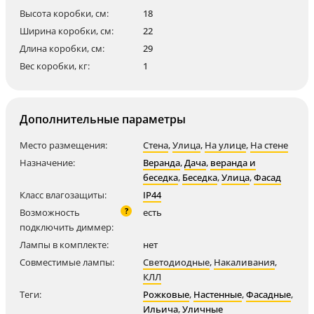
Высота коробки, см:
18
Ширина коробки, см:
22
Длина коробки, см:
29
Вес коробки, кг:
1
Дополнительные параметры
Место размещения:
Стена
,
Улица
,
На улице
,
На стене
Назначение:
Веранда
,
Дача
,
веранда и
беседка
,
Беседка
,
Улица
,
Фасад
Класс влагозащиты:
IP44
?
Возможность
есть
подключить диммер:
Лампы в комплекте:
нет
Совместимые лампы:
Светодиодные
,
Накаливания
,
КЛЛ
Теги:
Рожковые
,
Настенные
,
Фасадные
,
Ильича
,
Уличные