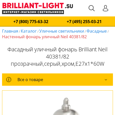
+7 (800) 775-63-32
+7 (495) 255-03-21
Главная
Каталог
Уличные светильники
Фасадные
/
/
/
/
Настенный фонарь уличный Neil 40381/82
Фасадный уличный фонарь Brilliant Neil
40381/82
прозрачный,серый,хром,E27x1*60W
Все о товаре
Все о товаре
Комплект лампочек