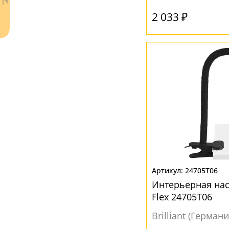
Без плафона
(3)
2 033 ₽
Белый
(65)
Желтый
(8)
Зеленый
(5)
Коричневый
(7)
Ваш регион:
Москва
Красный
(14)
+7 (800) 775-63-32
- бесплатно по России
Оранжевый
(1)
+7 (495) 255-03-21
- бесплатная доставка
Прозрачный
(12)
Разноцветный
(12)
Розовый
(5)
24705T06
Серый
(22)
Интерьерная на
Flex 24705T06
Синий
(8)
Brilliant (Германи
Фиолетовый
(2)