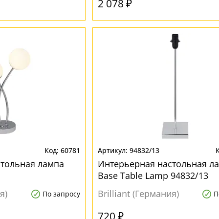
2 078 ₽
60781
94832/13
стольная лампа
Интерьерная настольная л
Base Table Lamp 94832/13
я)
Brilliant (Германия)
По запросу
П
720 ₽