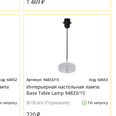
1 469 ₽
60652
94833/15
60653
ампа
Интерьерная настольная лампа
Base Table Lamp 94833/15
Brilliant (Германия)
о запросу
По запросу
720 ₽