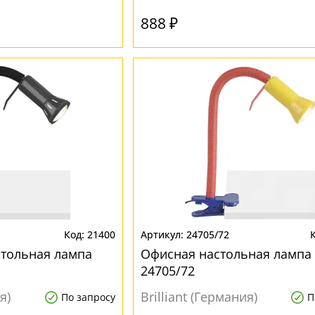
888 ₽
21400
24705/72
стольная лампа
Офисная настольная лампа 
24705/72
я)
Brilliant (Германия)
По запросу
П