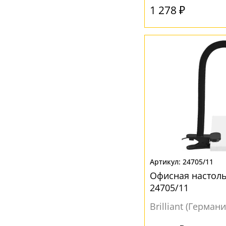
Хром
(1)
1 278 ₽
Черный
(19)
24705/11
Офисная настоль
24705/11
Brilliant (Германи