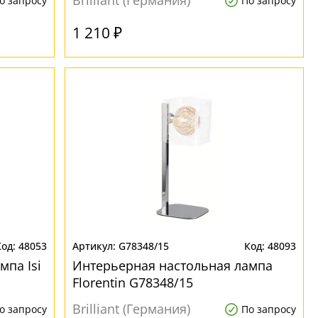
Brilliant (Германия)
о запросу
По запросу
1 210 ₽
48053
G78348/15
48093
мпа Isi
Интерьерная настольная лампа
Florentin G78348/15
Brilliant (Германия)
о запросу
По запросу