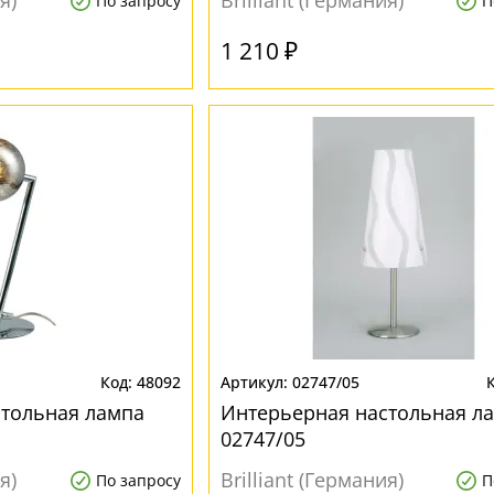
я)
Brilliant (Германия)
По запросу
П
1 210 ₽
48092
02747/05
стольная лампа
Интерьерная настольная ла
02747/05
я)
Brilliant (Германия)
По запросу
П