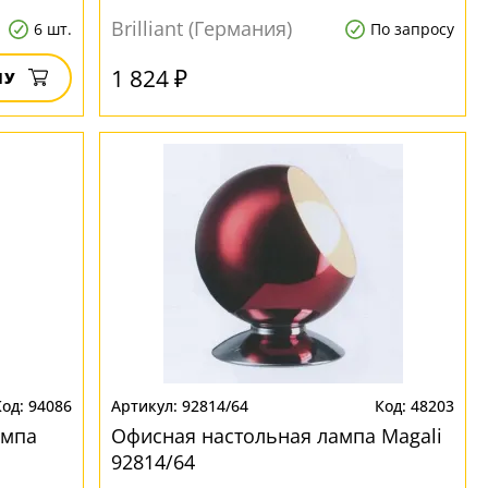
Brilliant (Германия)
6 шт.
По запросу
1 824 ₽
НУ
94086
92814/64
48203
ампа
Офисная настольная лампа Magali
92814/64