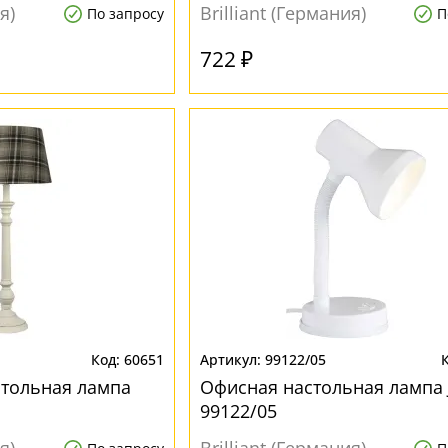
я)
Brilliant (Германия)
По запросу
П
722 ₽
60651
99122/05
стольная лампа
Офисная настольная лампа 
99122/05