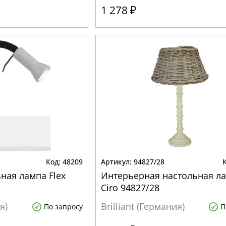
1 278 ₽
48209
94827/28
ная лампа Flex
Интерьерная настольная л
Ciro 94827/28
я)
Brilliant (Германия)
По запросу
П