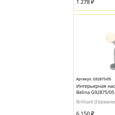
1 278 ₽
G92875/05
Интерьерная на
Belina G92875/05
Brilliant (Германи
6 150 ₽