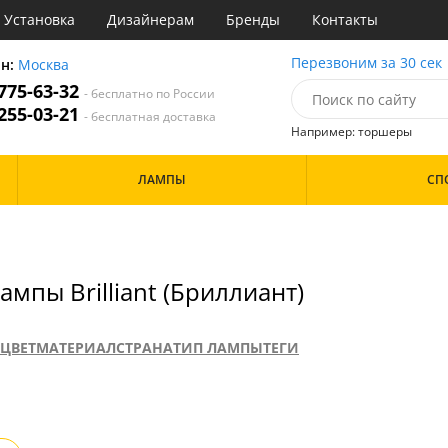
Установка
Дизайнерам
Бренды
Контакты
сные
Перезвоним за 30 сек
он:
Москва
 775-63-32
- бесплатно по России
атегории
 255-03-21
- бесплатная доставка
Например: торшеры
Назначение
Цвет
Дизайн/Форма
ЛАМПЫ
СП
тиная
Белые
е
Красные
Особенности
ня
Серые
 обеденным столом
Материал
мпы Brilliant (Бриллиант)
Металл
Стекло
ЦВЕТ
МАТЕРИАЛ
СТРАНА
ТИП ЛАМПЫ
ТЕГИ