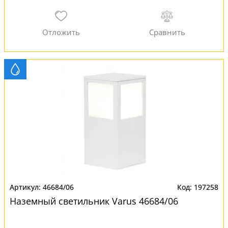
46684/06
197258
Наземный светильник Varus 46684/06