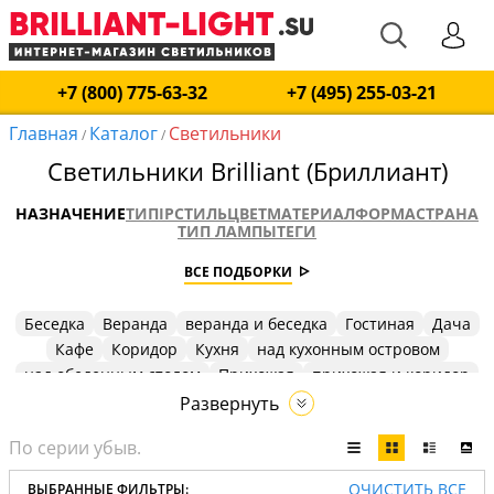
+7 (800) 775-63-32
+7 (495) 255-03-21
Главная
Каталог
Светильники
/
/
Светильники Brilliant (Бриллиант)
НАЗНАЧЕНИЕ
ТИП
IP
СТИЛЬ
ЦВЕТ
МАТЕРИАЛ
ФОРМА
СТРАНА
ТИП ЛАМПЫ
ТЕГИ
ВСЕ ПОДБОРКИ
Беседка
Веранда
веранда и беседка
Гостиная
Дача
Кафе
Коридор
Кухня
над кухонным островом
над обеденным столом
Прихожая
прихожая и коридор
Сад
Спальня
Столовая
Улица
Фасад
Развернуть
ОЧИСТИТЬ ВСЕ
ВЫБРАННЫЕ ФИЛЬТРЫ: