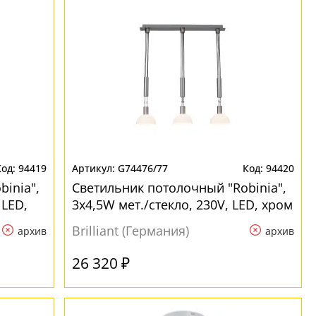
94419
G74476/77
94420
inia",
Светильник потолочный "Robinia",
 LED,
3х4,5W мет./стекло, 230V, LED, хром
в стиле лофт
Brilliant (Германия)
архив
архив
26 320 ₽