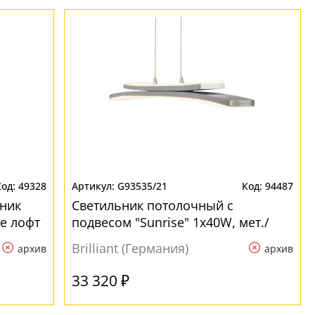
49328
G93535/21
94487
ник
Светильник потолочный с
ле лофт
подвесом "Sunrise" 1x40W, мет./
пластик, 230V,LED,алюминий в
Brilliant (Германия)
архив
архив
стиле лофт
33 320 ₽