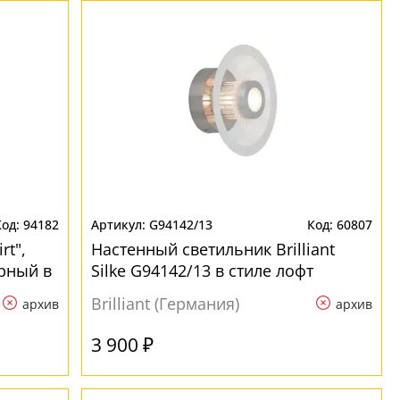
94182
G94142/13
60807
rt",
Настенный светильник Brilliant
ерный в
Silke G94142/13 в стиле лофт
Brilliant (Германия)
архив
архив
3 900 ₽