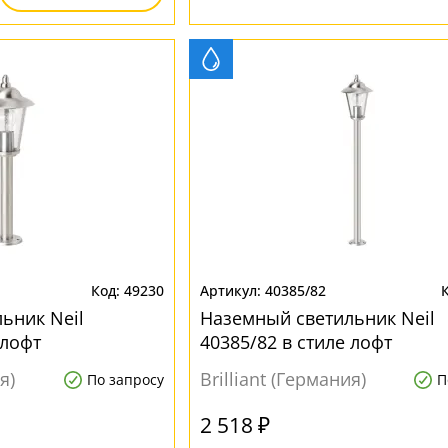
49230
40385/82
ьник Neil
Наземный светильник Neil
 лофт
40385/82 в стиле лофт
я)
Brilliant (Германия)
По запросу
П
2 518 ₽