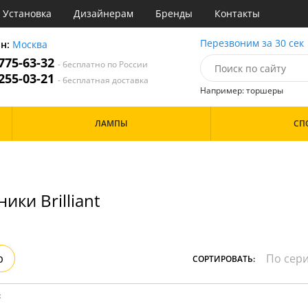
Установка
Дизайнерам
Бренды
Контакты
сные
Перезвоним за 30 сек
он:
Москва
 775-63-32
- бесплатно по России
атегории
 255-03-21
- бесплатная доставка
Например: торшеры
Назначение
Цвет
Дизайн/Форма
ЛАМПЫ
СП
тиная
Белые
е
Красные
Особенности
ня
Серые
 обеденным столом
Материал
ики Brilliant
Металл
Стекло
р
СОРТИРОВАТЬ:
: