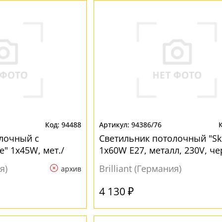
94488
94386/76
лочный с
Светильник потолочный "Ski
e" 1x45W, мет./
1x60W E27, металл, 230V, ч
ED,алюминий в
стиле лофт
я)
Brilliant (Германия)
архив
4 130 ₽