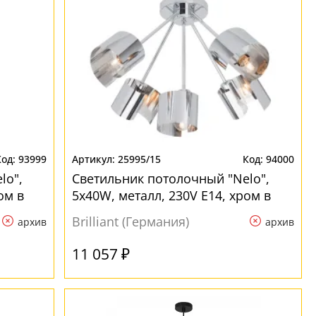
93999
25995/15
94000
lo",
Светильник потолочный "Nelo",
ом в
5х40W, металл, 230V E14, хром в
стиле лофт
Brilliant (Германия)
архив
архив
11 057 ₽