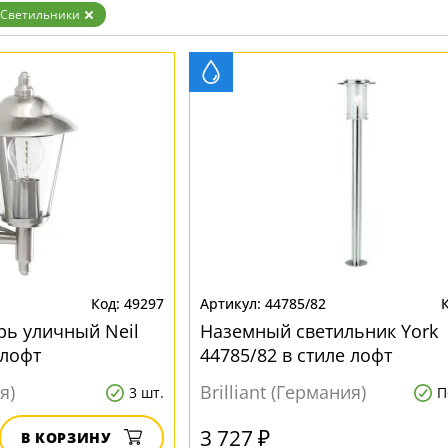
Светильники
49297
44785/82
ь уличный Neil
Наземный светильник York
 лофт
44785/82 в стиле лофт
я)
Brilliant (Германия)
3 шт.
П
3 727 ₽
В КОРЗИНУ