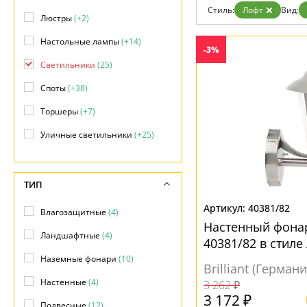
Стиль:
Лофт
Вид:
Люстры
(+2)
Настольные лампы
(+14)
-3%
Светильники
(25)
Споты
(+38)
Торшеры
(+7)
Уличные светильники
(+25)
ТИП
40381/82
Влагозащитные
(4)
Настенный фонар
Ландшафтные
(4)
40381/82 в стиле
Наземные фонари
(10)
Brilliant (Германи
Настенные
(4)
3 262 ₽
3 172 ₽
Подвесные
(12)