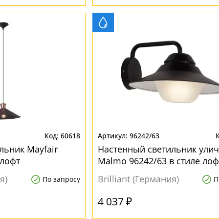
60618
96242/63
льник Mayfair
Настенный светильник ули
 лофт
Malmo 96242/63 в стиле лоф
я)
Brilliant (Германия)
По запросу
П
4 037 ₽