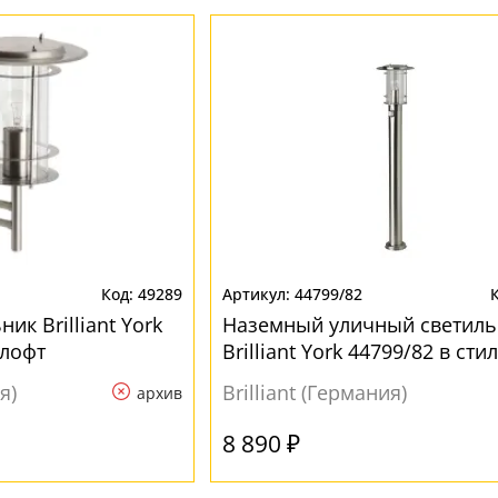
49289
44799/82
ик Brilliant York
Наземный уличный светиль
 лофт
Brilliant York 44799/82 в сти
я)
Brilliant (Германия)
архив
8 890 ₽