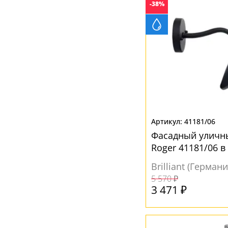
Черный
(5)
-38%
41181/06
Фасадный уличны
Roger 41181/06 в
Brilliant (Германи
5 570 ₽
3 471 ₽