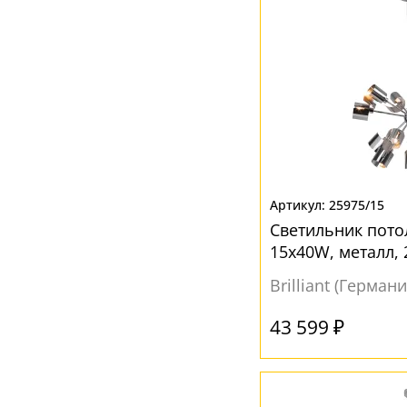
25975/15
Светильник пото
15х40W, металл, 
стиле лофт
Brilliant (Германи
43 599 ₽