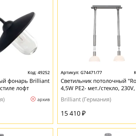
49252
G74471/77
й фонарь Brilliant
Светильник потолочный "Rob
 стиле лофт
4,5W PE2- мет./стекло, 230V,
хром в стиле лофт
я)
Brilliant (Германия)
архив
15 410 ₽