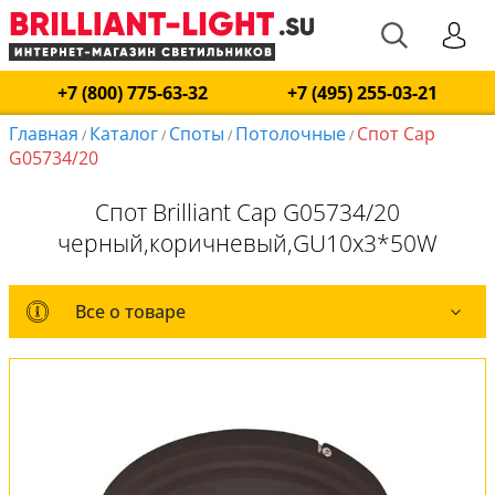
+7 (800) 775-63-32
+7 (495) 255-03-21
Главная
Каталог
Споты
Потолочные
Спот Cap
/
/
/
/
G05734/20
Спот Brilliant Cap G05734/20
черный,коричневый,GU10x3*50W
Все о товаре
Все о товаре
Комплект лампочек
Вся коллекция