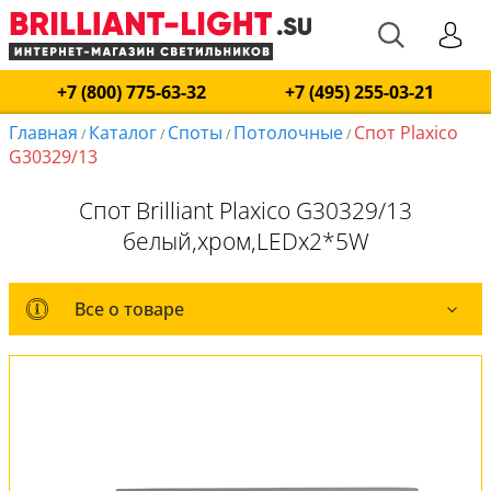
+7 (800) 775-63-32
+7 (495) 255-03-21
Главная
Каталог
Споты
Потолочные
Спот Plaxico
/
/
/
/
G30329/13
Спот Brilliant Plaxico G30329/13
белый,хром,LEDx2*5W
Все о товаре
Все о товаре
Комплект лампочек
Вся коллекция