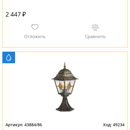
2 447 ₽
43884/86
49234