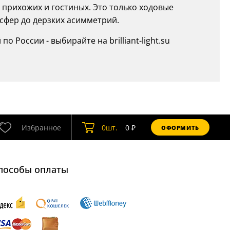
 прихожих и гостиных. Это только ходовые
 сфер до дерзких асимметрий.
 России - выбирайте на brilliant-light.su
Избранное
0
шт.
0
₽
ОФОРМИТЬ
пособы оплаты