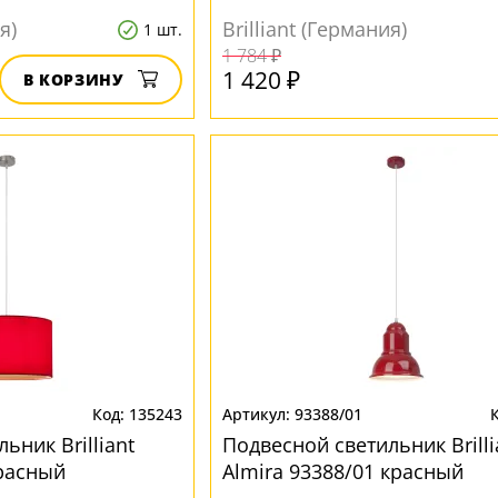
я)
Brilliant (Германия)
1 шт.
1 784 ₽
1 420 ₽
В КОРЗИНУ
135243
93388/01
ьник Brilliant
Подвесной светильник Brilli
красный
Almira 93388/01 красный