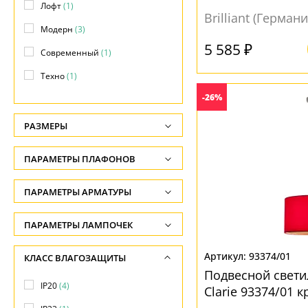
Лофт
(1)
Brilliant (Германи
Модерн
(3)
5 585 ₽
Современный
(1)
Техно
(1)
-26%
РАЗМЕРЫ
Высота, см
ПАРАМЕТРЫ ПЛАФОНОВ
-
ФОРМА ПЛАФОНА
ПАРАМЕТРЫ АРМАТУРЫ
Ширина, см
-
Декоративный
(1)
ЦВЕТ АРМАТУРЫ
ПАРАМЕТРЫ ЛАМПОЧЕК
Диаметр, см
Конус
(1)
Количество ламп
Белый
(1)
93374/01
КЛАСС ВЛАГОЗАЩИТЫ
-
-
Коричневый
(1)
Подвесной светил
ПОВЕРХНОСТЬ
Длина, см
IP20
(4)
Clarie 93374/01 
Общая мощность ламп
Красный
(1)
-
Глянцевый
(2)