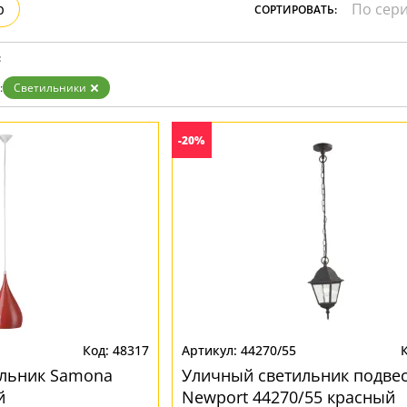
р
СОРТИРОВАТЬ:
:
:
Светильники
-20%
48317
44270/55
ильник Samona
Уличный светильник подве
й
Newport 44270/55 красный