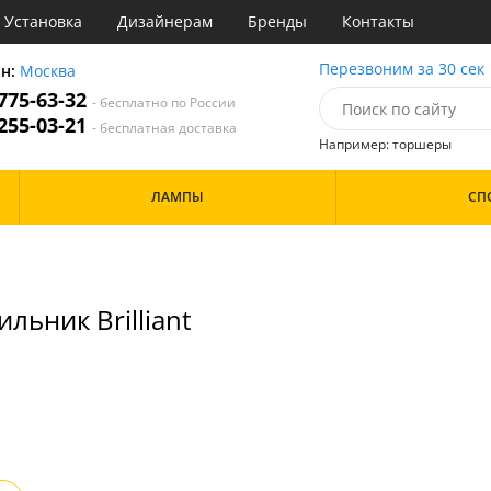
Установка
Дизайнерам
Бренды
Контакты
сные
Перезвоним за 30 сек
он:
Москва
 775-63-32
- бесплатно по России
атегории
 255-03-21
- бесплатная доставка
Например: торшеры
Назначение
Цвет
Дизайн/Форма
ЛАМПЫ
СП
тиная
Белые
е
Красные
Особенности
ня
Серые
 обеденным столом
Материал
льник Brilliant
Металл
Стекло