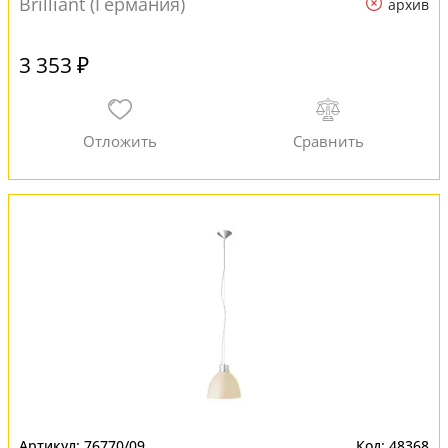
Brilliant (Германия)
архив
3 353 ₽
76770/09
48368