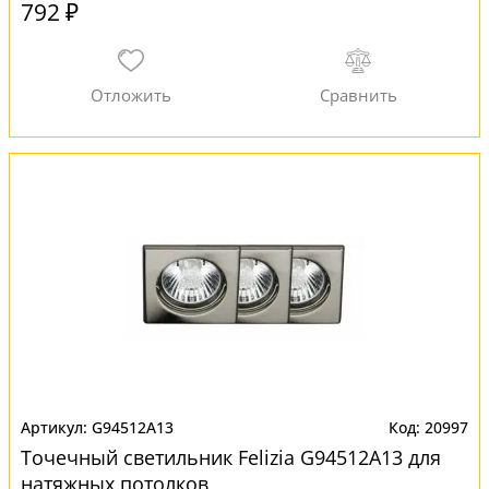
792 ₽
G94512A13
20997
Точечный светильник Felizia G94512A13 для
натяжных потолков