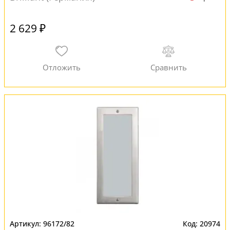
2 629 ₽
96172/82
20974