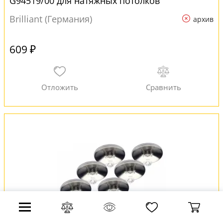
G94519/00 для натяжных потолков
Brilliant (Германия)
архив
609 ₽