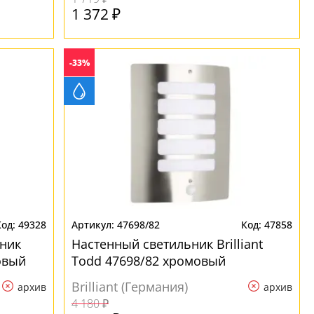
1 372 ₽
-33%
49328
47698/82
47858
ник
Настенный светильник Brilliant
мовый
Todd 47698/82 хромовый
Brilliant (Германия)
архив
архив
4 180 ₽