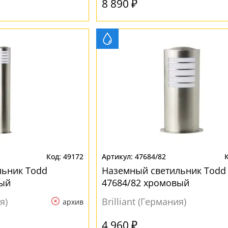
8 890 ₽
49172
47684/82
льник Todd
Наземный светильник Todd
вый
47684/82 хромовый
я)
Brilliant (Германия)
архив
4 960 ₽