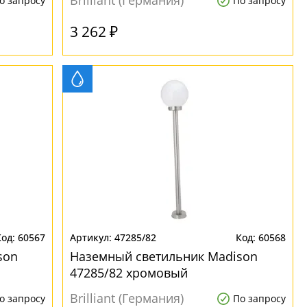
Brilliant (Германия)
о запросу
По запросу
3 262 ₽
60567
47285/82
60568
son
Наземный светильник Madison
47285/82 хромовый
Brilliant (Германия)
о запросу
По запросу