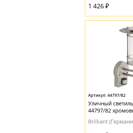
1 426 ₽
44797/82
Уличный светильн
44797/82 хромо
Brilliant (Германи