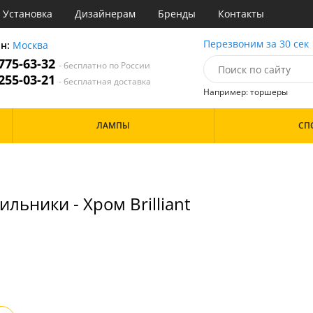
Установка
Дизайнерам
Бренды
Контакты
сные
Перезвоним за 30 сек
он:
Москва
 775-63-32
- бесплатно по России
атегории
 255-03-21
- бесплатная доставка
Например: торшеры
Назначение
Цвет
Дизайн/Форма
ЛАМПЫ
СП
тиная
Белые
е
Красные
Особенности
ня
Серые
 обеденным столом
Материал
льники - Хром Brilliant
Металл
Стекло