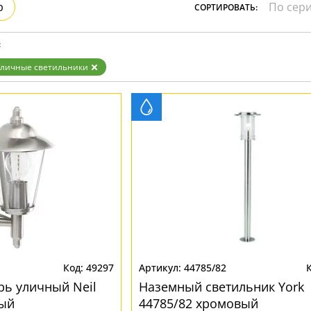
р
СОРТИРОВАТЬ:
:
Уличные светильники
49297
44785/82
ь уличный Neil
Наземный светильник York
вый
44785/82 хромовый