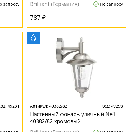
Brilliant (Германия)
о запросу
По запросу
787 ₽
49231
40382/82
49298
Настенный фонарь уличный Neil
40382/82 хромовый