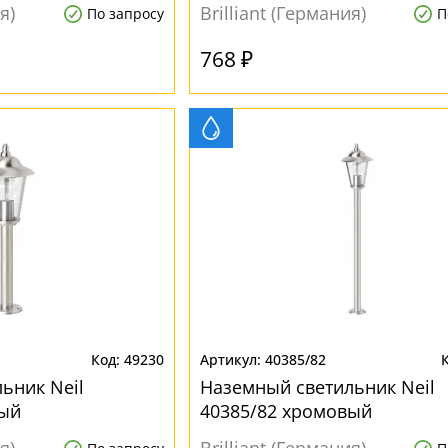
я)
Brilliant (Германия)
По запросу
П
768 ₽
49230
40385/82
ьник Neil
Наземный светильник Neil
вый
40385/82 хромовый