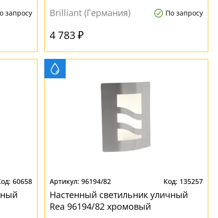
Brilliant (Германия)
о запросу
По запросу
4 783 ₽
60658
96194/82
135257
чный
Настенный светильник уличный
Rea 96194/82 хромовый