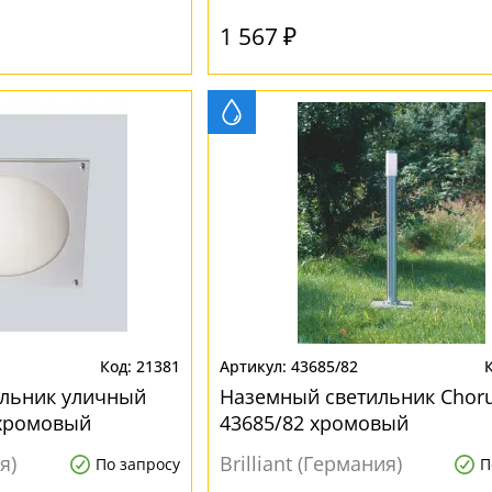
1 567 ₽
21381
43685/82
ильник уличный
Наземный светильник Chor
 хромовый
43685/82 хромовый
я)
Brilliant (Германия)
По запросу
П