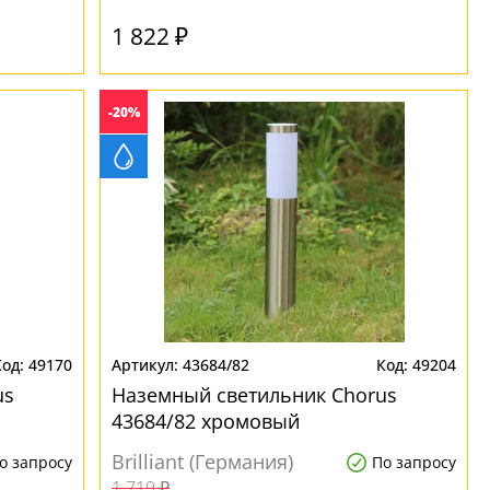
1 822 ₽
-20%
49170
43684/82
49204
us
Наземный светильник Chorus
43684/82 хромовый
Brilliant (Германия)
о запросу
По запросу
1 719 ₽