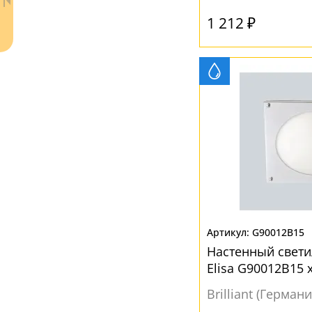
Прозрачный
(20)
1 212 ₽
Серый
(4)
Хром
(2)
Ваш регион:
Москва
+7 (800) 775-63-32
- бесплатно по России
+7 (495) 255-03-21
- бесплатная доставка
G90012B15
Настенный свет
Elisa G90012B15
Brilliant (Германи