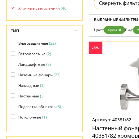
Свернуть фильт
Уличные светильники
(46)
ВЫБРАННЫЕ ФИЛЬТРЫ
Цвет:
Хром
Вид:
ТИП
Влагозащитные
(22)
-3%
Встраиваемые
(2)
Ландшафтные
(9)
Наземные фонари
(23)
Накладные
(1)
Настенные
(3)
Подсветка объектов
(3)
Потолочные
(1)
40381/82
Настенный фонар
Прожекторы
(1)
40381/82 хромо
Фасадные
(22)