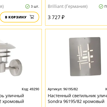
я)
Brilliant (Германия)
3 шт.
П
3 727 ₽
В КОРЗИНУ
49290
96195/82
рь уличный
Настенный светильник ули
82 хромовый
Sondra 96195/82 хромовый