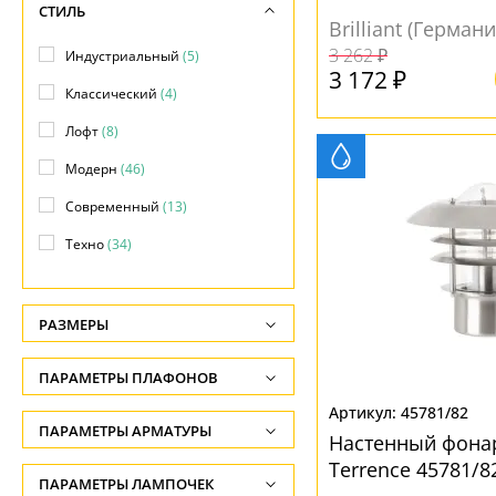
СТИЛЬ
Brilliant (Германи
Фонари
(14)
3 262 ₽
Индустриальный
(5)
3 172 ₽
Классический
(4)
Лофт
(8)
Модерн
(46)
Современный
(13)
Техно
(34)
РАЗМЕРЫ
Высота, см
ПАРАМЕТРЫ ПЛАФОНОВ
-
45781/82
ФОРМА ПЛАФОНА
ПАРАМЕТРЫ АРМАТУРЫ
Глубина, см
Настенный фона
-
Terrence 45781/
Декоративный
(6)
ЦВЕТ АРМАТУРЫ
ПАРАМЕТРЫ ЛАМПОЧЕК