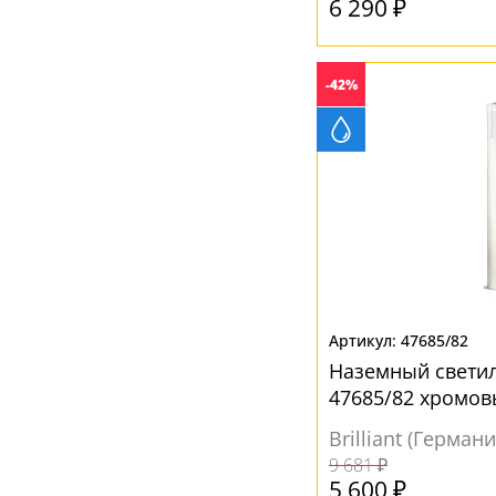
6 290 ₽
-42%
47685/82
Наземный свети
47685/82 хромо
Brilliant (Германи
9 681 ₽
5 600 ₽