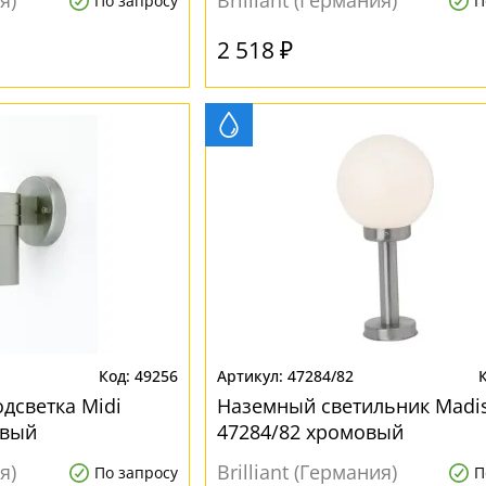
я)
Brilliant (Германия)
По запросу
П
2 518 ₽
49256
47284/82
дсветка Midi
Наземный светильник Madi
овый
47284/82 хромовый
я)
Brilliant (Германия)
По запросу
П