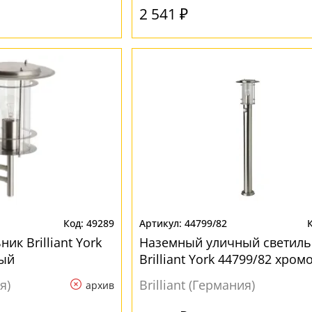
2 541 ₽
49289
44799/82
ик Brilliant York
Наземный уличный светиль
вый
Brilliant York 44799/82 хро
я)
Brilliant (Германия)
архив